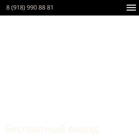
/*
*/
8 (918) 990 88 81
Бесплатный выезд