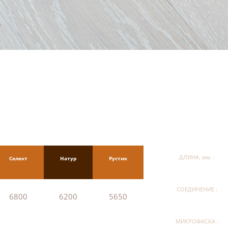
ДЛИНА, мм. :
Селект
Натур
Рустик
СОЕДИНЕНИЕ :
6800
6200
5650
МИКРОФАСКА :