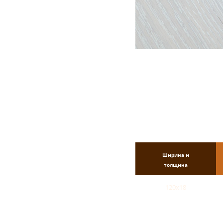
Ширина и
толщина
120х18