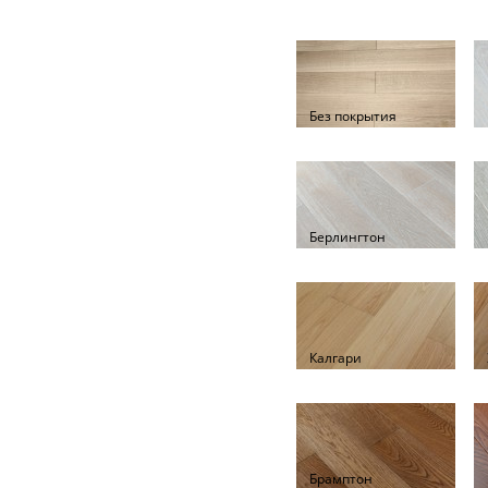
Без покрытия
Берлингтон
Калгари
Брамптон