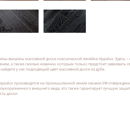
Оттава
Торонто
лены выкрасы массивной доски классической линейки Appalux. Здесь –
ем, а также смелые новинки, которым только предстоит завоевать с
 найдете у нас подходящий цвет массивной доски из дуба.
 Appalux производится на промышленной линии лаками УФ-отвержден
зукоризненного внешнего вида, это также гарантирует лучшую защит
ть доски.