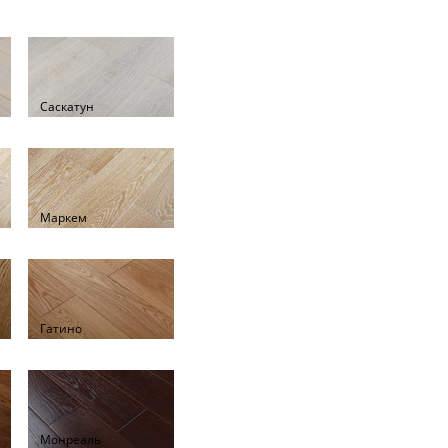
Саскатун
Маркем
Гатино
Монреаль