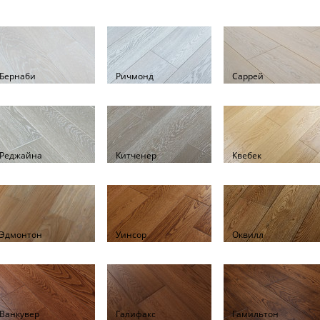
Бернаби
Ричмонд
Саррей
Реджайна
Китченер
Квебек
Эдмонтон
Уинсор
Оквилл
Ванкувер
Галифакс
Гамильтон