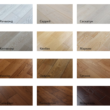
Ричмонд
Саррей
Саскатун
Китченер
Квебек
Маркем
Уинсор
Оквилл
Гатино
Галифакс
Гамильтон
Монреаль