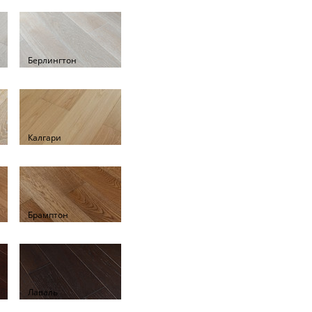
Берлингтон
Калгари
Брамптон
Лаваль