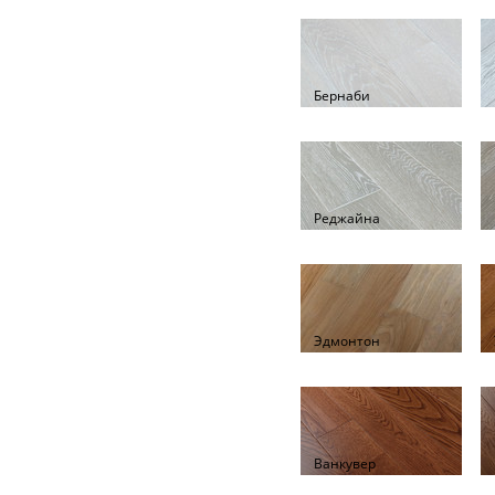
Бернаби
Реджайна
Эдмонтон
Ванкувер