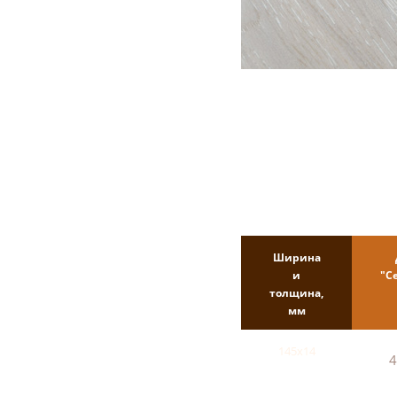
Ширина
и
"С
толщина,
мм
145х14
4