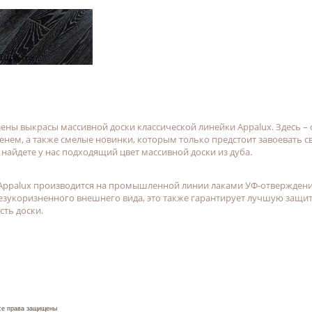
Торонто
лены выкрасы массивной доски классической линейки Appalux. Здесь –
ем, а также смелые новинки, которым только предстоит завоевать с
 найдете у нас подходящий цвет массивной доски из дуба.
 Appalux производится на промышленной линии лаками УФ-отвержден
зукоризненного внешнего вида, это также гарантирует лучшую защит
ть доски.
е права защищены