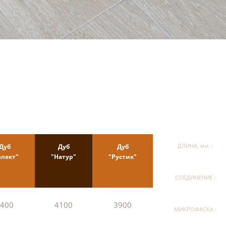
Дуб
Дуб
Дуб
ДЛИНА, мм. :
елект"
"Натур"
"Рустик"
СОЕДИНЕНИЕ :
400
4100
3900
МИКРОФАСКА :