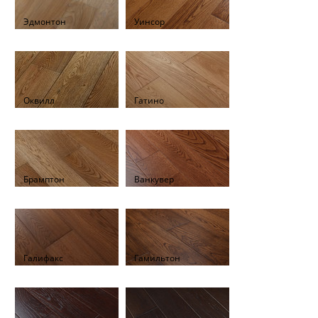
Эдмонтон
Уинсор
Оквилл
Гатино
Брамптон
Ванкувер
Галифакс
Гамильтон