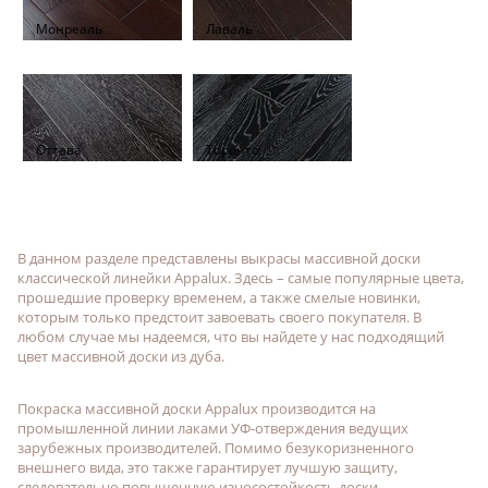
Монреаль
Лаваль
Оттава
Торонто
В данном разделе представлены выкрасы массивной доски
классической линейки Appalux. Здесь – самые популярные цвета,
прошедшие проверку временем, а также смелые новинки,
которым только предстоит завоевать своего покупателя. В
любом случае мы надеемся, что вы найдете у нас подходящий
цвет массивной доски из дуба.
Покраска массивной доски Appalux производится на
промышленной линии лаками УФ-отверждения ведущих
зарубежных производителей. Помимо безукоризненного
внешнего вида, это также гарантирует лучшую защиту,
следовательно повышенную износостойкость доски.