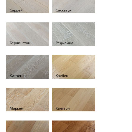
Саррей
Саскатун
Берлингтон
Реджайна
Китченер
Квебек
Маркем
Калгари