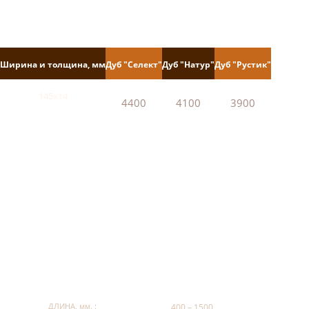
Ширина и толщина, мм
Дуб "Селект"
Дуб "Натур"
Дуб "Рустик"
145х14
4400
4100
3900
ДЛИНА, мм. :
400 – 1500